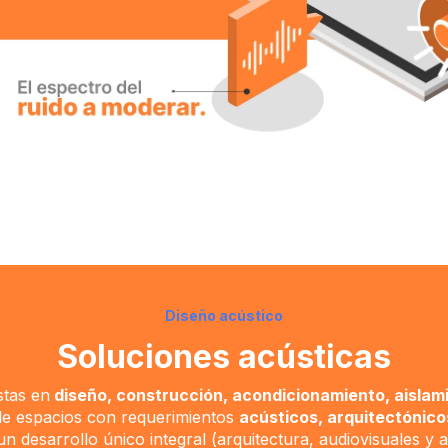
Diseño acústico
Soluciones acústicas
stas en
diseño, construcción, acondicionamiento, aislam
e espacios con requerimientos
acústicos, arquitectónico
un desarrollo único integral (arquitectura, audiovisuales y 