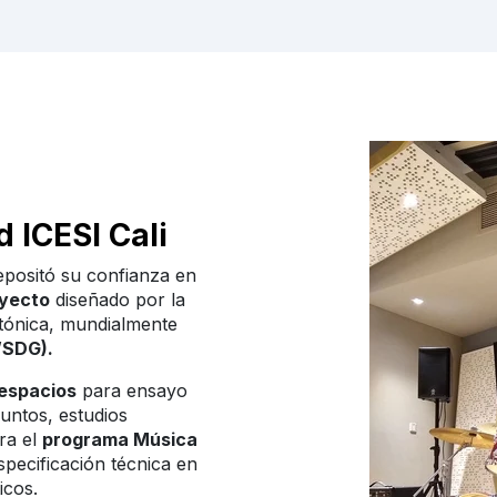
d ICESI Cali
depositó su confianza en
oyecto
diseñado por la
ctónica, mundialmente
WSDG).
espacios
para ensayo
untos, estudios
ra el
programa Música
specificación técnica en
icos.