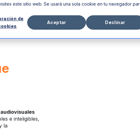
isites este sitio web. Se usará una sola cookie en tu navegador pa
Soluciones empresariales
Hable con un consultor
uración de
Aceptar
Declinar
cookies
úe
,
audiovisuales
es e inteligibles,
y la