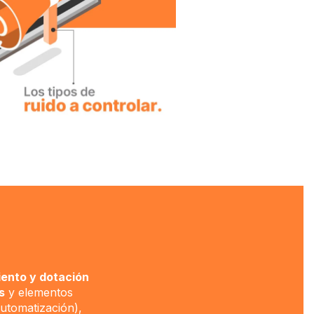
iento y dotación
s
y elementos
automatización),